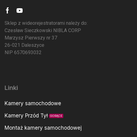
Sklep z wideorejestratorami należy do:
Czesław Sieczkowski NIBLA CORP
Marzysz Pierwszy nr 37
26-021 Daleszyce
NIP 6570693032
Linki
Kamery samochodowe
Kamery Przód Tył
GORĄCE
Montaż kamery samochodowej