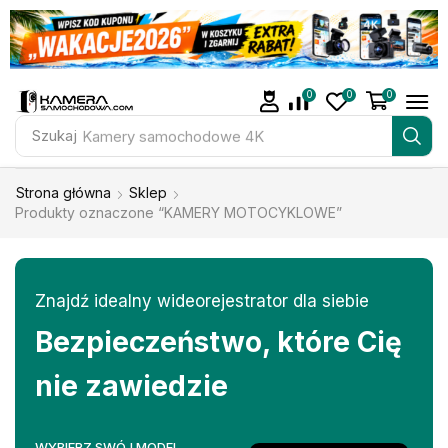
0
0
0
Szukaj
Kamery samochodowe 4K
Strona główna
Sklep
Produkty oznaczone “KAMERY MOTOCYKLOWE”
Znajdź idealny wideorejestrator dla siebie
Bezpieczeństwo, które Cię
nie zawiedzie
WYBIERZ SWÓJ MODEL