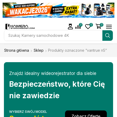
0
0
0
Szukaj
Kamery samochodowe 4K
Strona główna
Sklep
Produkty oznaczone “vantrue n5”
Znajdź idealny wideorejestrator dla siebie
Bezpieczeństwo, które Cię
nie zawiedzie
WYBIERZ SWÓJ MODEL
Zobacz Ofertę